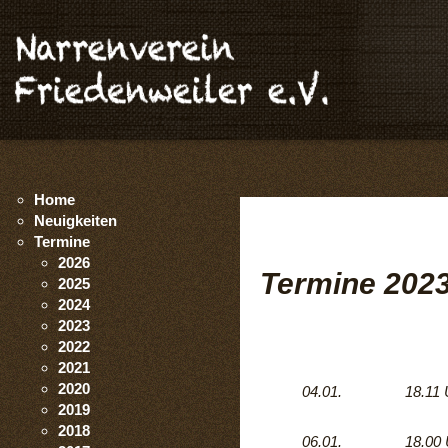
Home
Neuigkeiten
Termine
2026
Termine 202
2025
2024
2023
2022
2021
2020
04.01.
18.11 
2019
2018
06.01.
18.00 