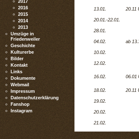
2017
2016
13.01.
20.11 
2015
20.01.-22.01.
2014
2013
28.01.
Umzüge in
Friedenweiler
04.02.
ab 13.
Geschichte
Kulturerbe
10.02.
Bilder
12.02.
Kontakt
Links
16.02.
06.01
Dokumente
Webmail
18.02.
20.11 
Impressum
Datenschutzerklärung
19.02.
Fanshop
Instagram
20.02.
21.02.