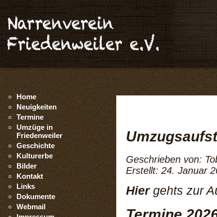
Home
Neuigkeiten
Termine
Umzüge in
Umzugsaufst
Friedenweiler
Geschichte
Kulturerbe
Geschrieben von:
To
Bilder
Erstellt: 24. Januar 
Kontakt
Links
Hier
gehts zur A
Dokumente
Webmail
Termine 202
Impressum