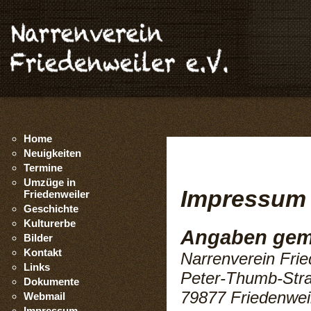
Home
Neuigkeiten
Termine
Umzüge in
Impressum
Friedenweiler
Geschichte
Kulturerbe
Angaben gema
Bilder
Kontakt
Narrenverein Frie
Links
Peter-Thumb-Str
Dokumente
79877 Friedenwei
Webmail
Impressum