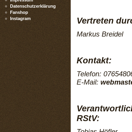
Datenschutzerklärung
Fanshop
Instagram
Vertreten dur
Markus Breidel
Kontakt:
Telefon: 0765480
E-Mail:
webmaste
Verantwortlich
RStV:
Tobias Höfler