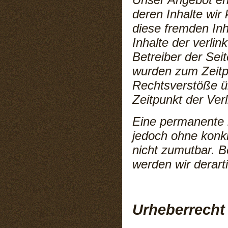
deren Inhalte wir 
diese fremden Inh
Inhalte der verlin
Betreiber der Seit
wurden zum Zeitpu
Rechtsverstöße u
Zeitpunkt der Ver
Eine permanente in
jedoch ohne konk
nicht zumutbar. 
werden wir derart
Urheberrecht