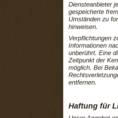
Diensteanbieter je
gespeicherte fre
Umständen zu fors
hinweisen.
Verpflichtungen 
Informationen na
unberührt. Eine d
Zeitpunkt der Ken
möglich. Bei Be
Rechtsverletzung
entfernen.
Haftung für 
Unser Angebot ent