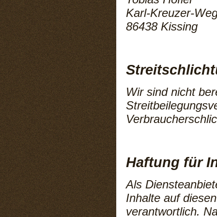
Karl-Kreuzer-Weg
86438 Kissing
Streitschlich
Wir sind nicht bere
Streitbeilegungsv
Verbraucherschlic
Haftung für I
Als Diensteanbiet
Inhalte auf diese
verantwortlich. N