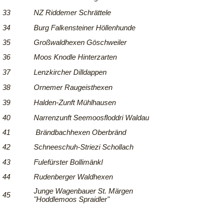
33
NZ Riddemer Schrättele
34
Burg Falkensteiner Höllenhunde
35
Großwaldhexen Göschweiler
36
Moos Knodle Hinterzarten
37
Lenzkircher Dilldappen
38
Ornemer Raugeisthexen
39
Halden-Zunft Mühlhausen
40
Narrenzunft Seemoosfloddri Waldau
41
Brändbachhexen Oberbränd
42
Schneeschuh-Striezi Schollach
43
Fulefürster Bollimänkl
44
Rudenberger Waldhexen
Junge Wagenbauer St. Märgen
45
"Hoddlemoos Spraidler"