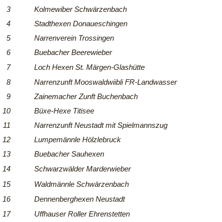
3
Kolmewiber Schwärzenbach
4
Stadthexen Donaueschingen
5
Narrenverein Trossingen
6
Buebacher Beerewieber
7
Loch Hexen St. Märgen-Glashütte
8
Narrenzunft Mooswaldwiibli FR-Landwasser
9
Zainemacher Zunft Buchenbach
10
Büxe-Hexe Titisee
11
Narrenzunft Neustadt mit Spielmannszug
12
Lumpemännle Hölzlebruck
13
Buebacher Sauhexen
14
Schwarzwälder Marderwieber
15
Waldmännle Schwärzenbach
16
Dennenberghexen Neustadt
17
Uffhauser Roller Ehrenstetten