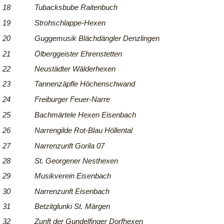
18
Tubacksbube Raitenbuch
19
Strohschlappe-Hexen
20
Guggemusik Blächdängler Denzlingen
21
Ölberggeister Ehrenstetten
22
Neustädter Wälderhexen
23
Tannenzäpfle Höchenschwand
24
Freiburger Feuer-Narre
25
Bachmärtele Hexen Eisenbach
26
Narrengilde Rot-Blau Höllental
27
Narrenzunft Gorila 07
28
St. Georgener Nesthexen
29
Musikverein Eisenbach
30
Narrenzunft Eisenbach
31
Betzitglunki St. Märgen
32
Zunft der Gundelfinger Dorfhexen