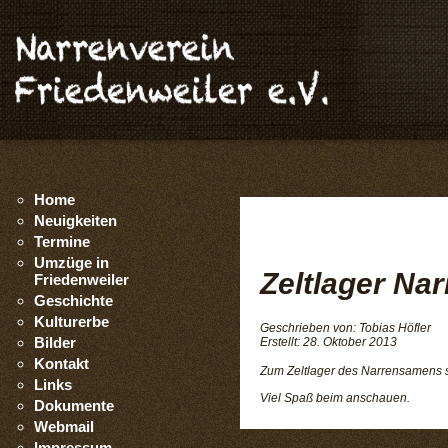
Home
Neuigkeiten
Termine
Umzüge in
Zeltlager Na
Friedenweiler
Geschichte
Kulturerbe
Geschrieben von:
Tobias Höfler
Bilder
Erstellt: 28. Oktober 2013
Kontakt
Zum Zeltlager des Narrensamens 
Links
Viel Spaß beim anschauen.
Dokumente
Webmail
Impressum